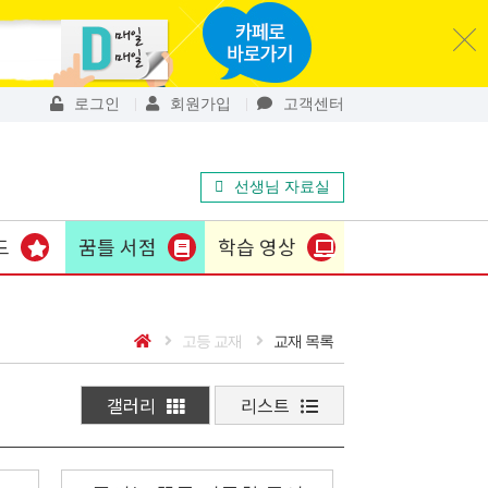
로그인
회원가입
고객센터
선생님 자료실
드
꿈틀 서점
학습 영상
고등 교재
교재 목록
갤러리
리스트