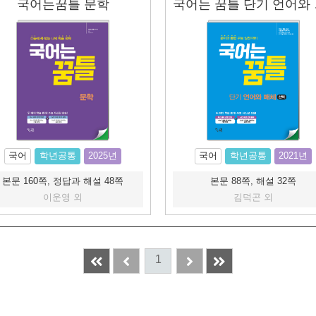
국어는꿈틀 문학
국어
국어
학년공통
2025년
국어
학년공통
2021년
본문 160쪽, 정답과 해설 48쪽
본문 88쪽, 해설 32쪽
이운영 외
김덕곤 외
1