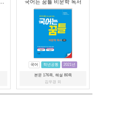
는 꿈틀 단기 언어와 매체
국어는 꿈틀 비문학 독서
국어
학년공통
2021년
본문 176쪽, 해설 80쪽
김우경 외