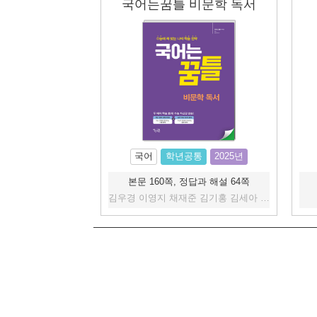
국어는꿈틀 비문학 독서
국어
학년공통
2025년
본문 160쪽, 정답과 해설 64쪽
김우경 이영지 채재준 김기홍 김세아 박혜영 오인석 이강휘 조동윤