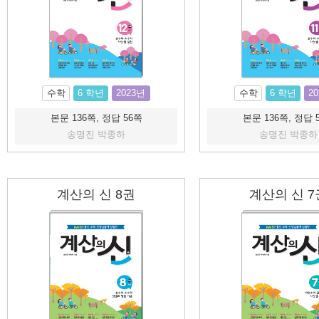
수학
6 학년
2023년
수학
6 학년
2
본문 136쪽, 정답 56쪽
본문 136쪽, 정답 
송명진 박종하
송명진 박종하
계산의 신 8권
계산의 신 7